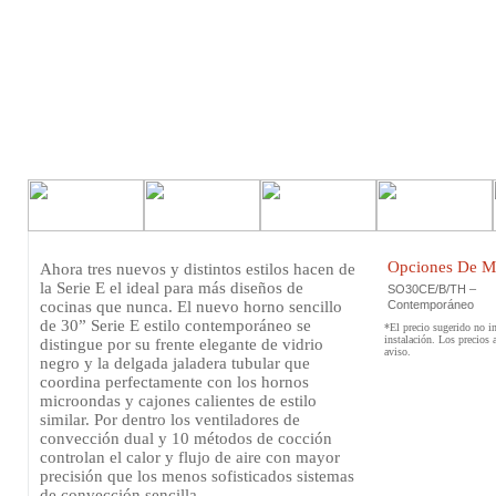
Opciones De M
Ahora tres nuevos y distintos estilos hacen de
la Serie E el ideal para más diseños de
SO30CE/B/TH –
cocinas que nunca. El nuevo horno sencillo
Contemporáneo
de 30” Serie E estilo contemporáneo se
*El precio sugerido no in
instalación. Los precios 
distingue por su frente elegante de vidrio
aviso.
negro y la delgada jaladera tubular que
coordina perfectamente con los hornos
microondas y cajones calientes de estilo
similar. Por dentro los ventiladores de
convección dual y 10 métodos de cocción
controlan el calor y flujo de aire con mayor
precisión que los menos sofisticados sistemas
de convección sencilla.